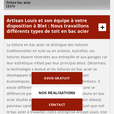
Artisan Louis et son équipe à votre
disposition à Blet : Nous travaillons
différents types de toit en bac acier
La toiture en bac acier se distingue des toitures
traditionnelles en tuile ou en ardoise. Autrefois, ces
toitures étaient réservées aux entrepôts et aux garages car
leur esthétique n’était pas leur principal atout. Désormais,
la technologie a évolué et les toitures en bac acier se
développent de plus en plus. En effet, elles sont
DEVIS GRATUIT
économiques, et proposent divers coloris et finitions. Il
existe différentes toitures en bac acier ; chacune se
NOS REALISATIONS
différencie par sa technologie et son coût : toiture en bac
acier double peau avec isolation, bac acier joint debout,
CONTACT
panneau sandwich isolé, bac acier porteur. Quel que soit
le bac acier à travailler, notre entreprise Artisan Louis, sise