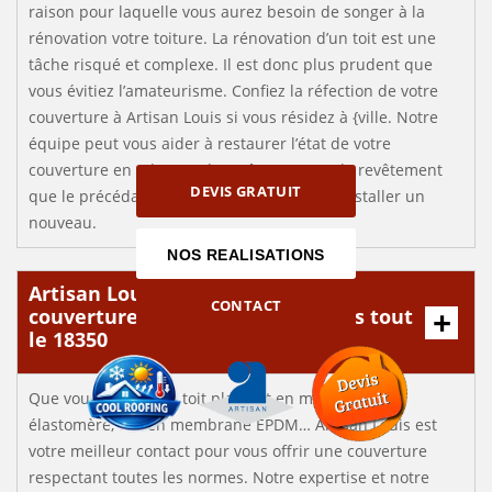
raison pour laquelle vous aurez besoin de songer à la
rénovation votre toiture. La rénovation d’un toit est une
tâche risqué et complexe. Il est donc plus prudent que
vous évitiez l’amateurisme. Confiez la réfection de votre
couverture à Artisan Louis si vous résidez à {ville. Notre
équipe peut vous aider à restaurer l’état de votre
couverture en adoptant les mêmes types de revêtement
DEVIS GRATUIT
que le précédant ou, selon votre choix, en installer un
nouveau.
NOS REALISATIONS
Artisan Louis : Une entreprise de
CONTACT
couverture de premier choix dans tout
le 18350
Que vous vouliez un toit plat, toit en membrane
élastomère, toit en membrane EPDM… Artisan Louis est
votre meilleur contact pour vous offrir une couverture
respectant toutes les normes. Notre expertise et notre