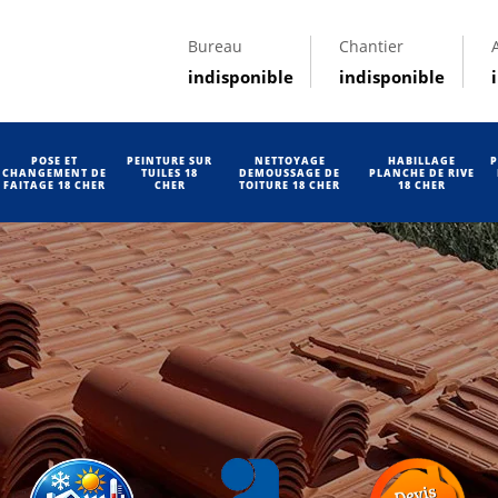
Bureau
Chantier
indisponible
indisponible
POSE ET
PEINTURE SUR
NETTOYAGE
HABILLAGE
P
CHANGEMENT DE
TUILES 18
DEMOUSSAGE DE
PLANCHE DE RIVE
FAITAGE 18 CHER
CHER
TOITURE 18 CHER
18 CHER