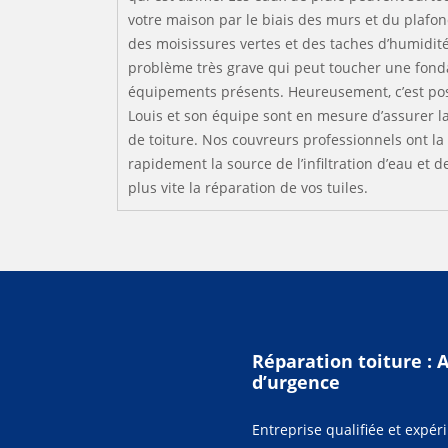
votre maison par le biais des murs et du plafond
des moisissures vertes et des taches d’humidité
problème très grave qui peut toucher une fondat
équipements présents. Heureusement, c’est poss
Louis et son équipe sont en mesure d’assurer la
de toiture. Nos couvreurs professionnels ont la
rapidement la source de l’infiltration d’eau et de
plus vite la réparation de vos tuiles.
Réparation toiture : 
d’urgence
Entreprise qualifiée et expér