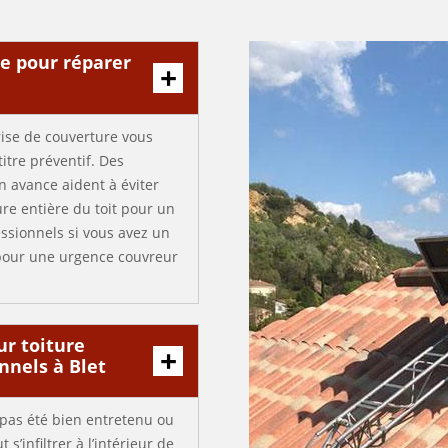
e pour réparer
rise de couverture vous
itre préventif. Des
n avance aident à éviter
ure entière du toit pour un
sionnels si vous avez un
 pour une urgence couvreur
sur toiture
nnels à Blet
’a pas été bien entretenu ou
s’infiltrer à l’intérieur de