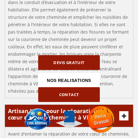
dans le conduit d’évacuation et à l’intérieur de votre
habitation. Elle permet également de préserver la
structure de votre cheminée et empêcher les nuisibles de
pénétrer à l’intérieur de votre habitation. Si elles ne sont
pas traitées à temps, la réparation des fissures se formant
sur la couronne de cheminée peut devenir un projet
coûteux. En effet, les eaux de pluie peuvent s’infiltrer et
endommager le mortier, les briques voire la charpente
même de votre habitation. En période de gel l’eau se
DEVIS GRATUIT
dilatera et agrandira les fissures existantes, entraînant
l’apparition de nouveaux interstices. Si votre couronne de
NOS REALISATIONS
cheminée à Villegenon a besoin d’une intervention,
n’hésitez pas à faire appel à Artisan Louis.
CONTACT
Artisan Louis pour la réparation du
cœur de votre cheminée à Villegenon
Avant d'entamer la réparation de votre cœur de cheminée,