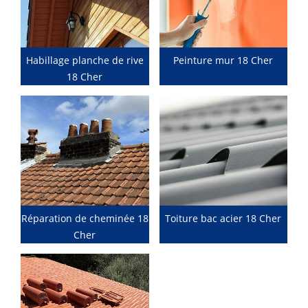
Habillage planche de rive
Peinture mur 18 Cher
18 Cher
Réparation de cheminée 18
Toiture bac acier 18 Cher
Cher