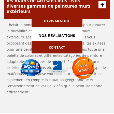
les mains de Artisan Louis : Nos
diverses gammes de peintures murs
extérieurs
DEVIS GRATUIT
Choisir la bonne peinture s’avère primordial pour assurer
la durabilité et la beauté de votre façade et murs
NOS REALISATIONS
extérieurs. Les professionnels de Artisan Louis vous
proposent des marques alliant toutes les qualités exigées
CONTACT
pour une peinture extérieure. Nous possédons toute une
palette de colories et différentes catégories de peinture
adaptable à tous types de support. Pour une peinture
extérieure réussi, nous étudierons au préalable le type de
matériau que compose votre structure. Nous prendrons
également en compte la situation géographique et
l’environnement de vos lieux afin que la peinture tienne
efficacement.