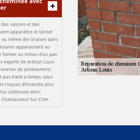
e cheminée avec
her
n des saisons et des
ent apparaître et laisser
e ou même des braises dans
 fissures apparaissent au
se former au milieu d’un pan
es experts de Artisan Louis
 mortier de jointoiement
 pas traité à temps, vous
s risques d’incendie plus
plus coûteuses alors
 à Chateauneuf Sur Cher.