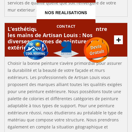
services de qualité quelle que soit l’envergure de votre
mur exterieur à peindre.
NOS REALISATIONS
CONTACT
L’esthétique de votre propriété entre
les mains de Artisan Louis : Nos
diverses gammes de peintures murs
extérieurs
Choisir la bonne peinture s’avère primordial pour assurer
la durabilité et la beauté de votre façade et murs
extérieurs. Les professionnels de Artisan Louis vous
proposent des marques alliant toutes les qualités exigées
pour une peinture extérieure. Nous possédons toute une
palette de colories et différentes catégories de peinture
adaptable à tous types de support. Pour une peinture
extérieure réussi, nous étudierons au préalable le type de
matériau que compose votre structure. Nous prendrons
également en compte la situation géographique et