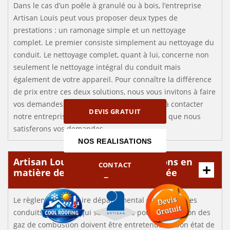
Dans le cas d’un poêle à granulé ou à bois, l’entreprise
Artisan Louis peut vous proposer deux types de
prestations : un ramonage simple et un nettoyage
complet. Le premier consiste simplement au nettoyage du
conduit. Le nettoyage complet, quant à lui, concerne non
seulement le nettoyage intégral du conduit mais
également de votre appareil. Pour connaître la différence
de prix entre ces deux solutions, nous vous invitons à faire
vos demandes de devis. N’hésitez donc pas à contacter
DEVIS GRATUIT
notre entreprise au plus vite. C’est au plaisir que nous
satisferons vos demandes.
NOS REALISATIONS
Artisan Louis : Les règlementations en
CONTACT
matière de ramonage de cheminée
Le règlement sanitaire départemental stipule que les
conduits de fumée qui sont utilisés pour l’évacuation des
gaz de combustion doivent être entretenus en bon état de