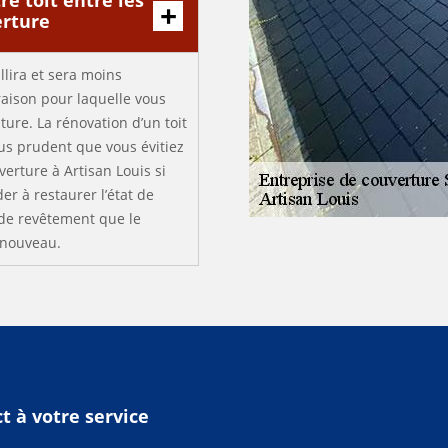
re toit entre les
erture
llira et sera moins
raison pour laquelle vous
ture. La rénovation d’un toit
lus prudent que vous évitiez
verture à Artisan Louis si
er à restaurer l’état de
de revêtement que le
n nouveau.
t à votre service