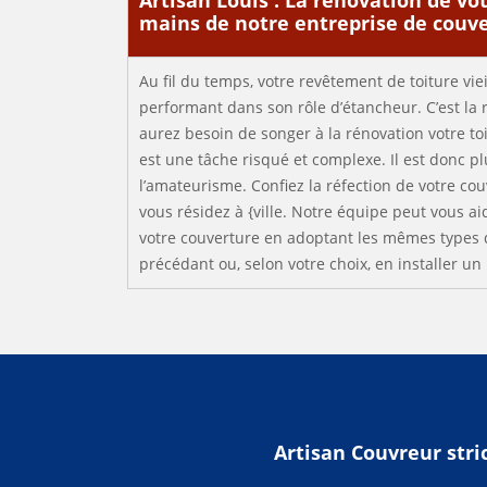
Artisan Louis : La rénovation de vot
mains de notre entreprise de couv
Au fil du temps, votre revêtement de toiture viei
performant dans son rôle d’étancheur. C’est la 
aurez besoin de songer à la rénovation votre toi
est une tâche risqué et complexe. Il est donc p
l’amateurisme. Confiez la réfection de votre cou
vous résidez à {ville. Notre équipe peut vous aid
votre couverture en adoptant les mêmes types 
précédant ou, selon votre choix, en installer u
Artisan Couvreur stric