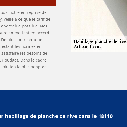
 tous, notre entreprise de
, veille à ce que le tarif de
us abordable possible. Nos
sure en mettent en accord
. De plus, notre équipe
espectant les normes en
e satisfaire les besoins de
eur budget. Dans le cadre
solution la plus adaptée.
r habillage de planche de rive dans le 18110