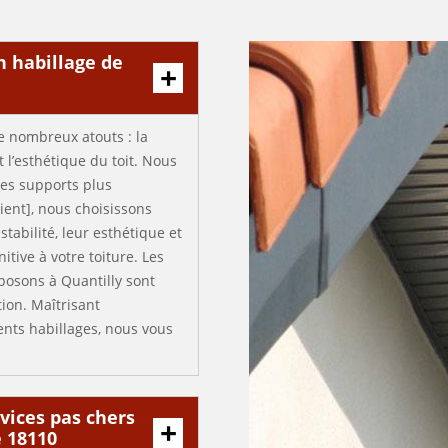
n habillage de
e nombreux atouts : la
t l’esthétique du toit. Nous
des supports plus
ient], nous choisissons
tabilité, leur esthétique et
nitive à votre toiture. Les
posons à Quantilly sont
ion. Maîtrisant
ents habillages, nous vous
rvices pas chers
e 18110