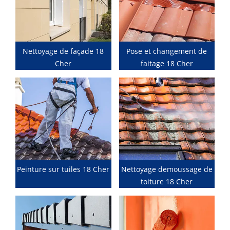
Nettoyage de façade 18
Pose et changement de
Cher
faitage 18 Cher
Peinture sur tuiles 18 Cher
Nettoyage demoussage de
toiture 18 Cher