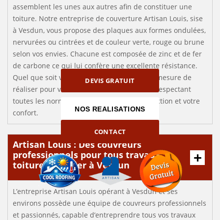
assemblent les unes aux autres afin de constituer une
toiture. Notre entreprise de couverture Artisan Louis, sise
à Vesdun, vous propose des plaques aux formes ondulées,
nervurées ou cintrées et de couleur verte, rouge ou brune
selon vos envies. Chacune est composée de zinc et de fer
de carbone ce qui lui confère une excellente résistance.
Quel que soit votre choix, nous sommes en mesure de
DEVIS GRATUIT
réaliser pour vous une toiture en bac acier respectant
toutes les normes afin d’assurer votre protection et votre
NOS REALISATIONS
confort.
CONTACT
Artisan Louis : Des couvreurs
professionnels pour tous travaux
toiture bac acier à Vesdun
L’entreprise Artisan Louis opérant à Vesdun et ses
environs possède une équipe de couvreurs professionnels
et passionnés, capable d’entreprendre tous vos travaux