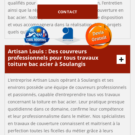
qualifiés pour effectuer la pose, la rénovation, l’entretien
ainsi que la réparation éventuelle de votre couverture en
CONTACT
bac acier. Notre personnel est à votre entière disposition
et vous accompagnera dans la réalisation de vos projets
quels qu’ils soient.
Artisan Louis : Des couvreurs
professionnels pour tous travaux
toiture bac acier à Soulangis
L’entreprise Artisan Louis opérant à Soulangis et ses
environs possède une équipe de couvreurs professionnels
et passionnés, capable d’entreprendre tous vos travaux
concernant la toiture en bac acier. Leur pratique presque
quotidienne dans ce domaine, confirme leur compétence
et leur professionnalisme dans le métier. Nos spécialistes
en travaux de couverture connaissent et maitrisent à la
perfection toutes les ficelles du métier grâce à leurs