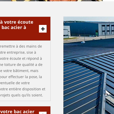
 à votre écoute
 bac acier à
à remettre à des mains de
tre entreprise, sise à
à votre écoute et répond à
ne toiture de qualité a de
e votre bâtiment, mais
our effectuer la pose, la
ventuelle de votre
otre entière disposition et
ojets quels qu’ils soient.
 votre bac acier