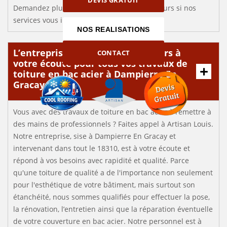
Demandez plus d'informations à nos couvreurs si nos
services vous intéressent.
NOS REALISATIONS
L’entreprise Artisan Louis toujours à
CONTACT
votre écoute pour tous vos travaux de
toiture en bac acier à Dampierre En
Gracay
Vous avec des travaux de toiture en bac acier à remettre à
des mains de professionnels ? Faites appel à Artisan Louis.
Notre entreprise, sise à Dampierre En Gracay et
intervenant dans tout le 18310, est à votre écoute et
répond à vos besoins avec rapidité et qualité. Parce
qu'une toiture de qualité a de l'importance non seulement
pour l'esthétique de votre bâtiment, mais surtout son
étanchéité, nous sommes qualifiés pour effectuer la pose,
la rénovation, l’entretien ainsi que la réparation éventuelle
de votre couverture en bac acier. Notre personnel est à