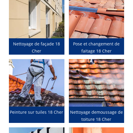
Nettoyage de façade 18
Pose et changement de
Cher
faitage 18 Cher
Peinture sur tuiles 18 Cher
Nettoyage demoussage de
toiture 18 Cher