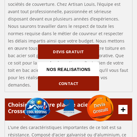
sociétés de couverture. Chez Artisan Louis, l’équipe est
avant tout professionnelle, passionnée et sérieuse
disposant devant eux plusieurs années d’expériences.
Nous saurons travailler dans le respect de toute les
normes requise dans le métier de couvreur et respecter
les délais impartis ainsi que votre budget. Nous mettons
en œuvre tous notre savoir-faire afin que votre toiture en
DEVIS GRATUIT
bac acier soit performante, résistante et décorative. Que
ce soit pour la pose, la rénovation ou l’entretien de votre
NOS REALISATIONS
toit en bac acier, Artisan Louis est le contact qu’il vous faut
pour les réaliser des travaux à la hauteur de vos
CONTACT
demandes.
Choisir la toiture plaque acier à
Crosses 18340
L'une des caractéristiques importantes de ce toit est sa
résistance. Composé d'acier galvanisé ou d'aluminium, ce