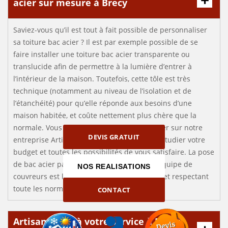
acier sur mesure à Brecy
Saviez-vous qu’il est tout à fait possible de personnaliser
sa toiture bac acier ? Il est par exemple possible de se
faire installer une toiture bac acier transparente ou
translucide afin de permettre à la lumière d’entrer à
l’intérieur de la maison. Toutefois, cette tôle est très
technique (notamment au niveau de l’isolation et de
l’étanchéité) pour qu’elle réponde aux besoins d’une
maison habitée, et coûte nettement plus chère que la
normale. Vous pouvez tout de même compter sur notre
DEVIS GRATUIT
entreprise Artisan Louis, sise à Brecy, pour étudier votre
budget et toutes les possibilités de vous satisfaire. La pose
de bac acier par notre entreprise et notre équipe de
NOS REALISATIONS
couvreurs est la garantie d’un travail réussi et respectant
toute les normes.
CONTACT
Artisan Louis à votre service à Brecy :