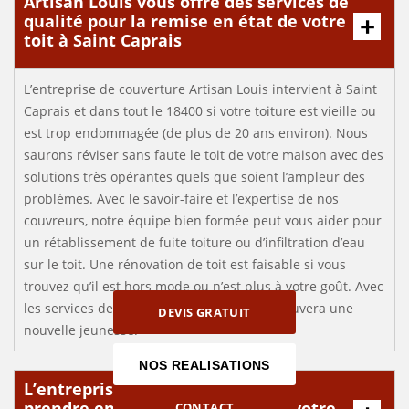
Artisan Louis vous offre des services de
qualité pour la remise en état de votre
toit à Saint Caprais
L’entreprise de couverture Artisan Louis intervient à Saint
Caprais et dans tout le 18400 si votre toiture est vieille ou
est trop endommagée (de plus de 20 ans environ). Nous
saurons réviser sans faute le toit de votre maison avec des
solutions très opérantes quels que soient l’ampleur des
problèmes. Avec le savoir-faire et l’expertise de nos
couvreurs, notre équipe bien formée peut vous aider pour
un rétablissement de fuite toiture ou d’infiltration d’eau
sur le toit. Une rénovation de toit est faisable si vous
trouvez qu’il est hors mode ou n’est plus à votre goût. Avec
les services de Artisan Louis, votre toit retrouvera une
DEVIS GRATUIT
nouvelle jeunesse.
NOS REALISATIONS
L’entreprise Artisan Louis pour
prendre en main la réfection de votre
CONTACT