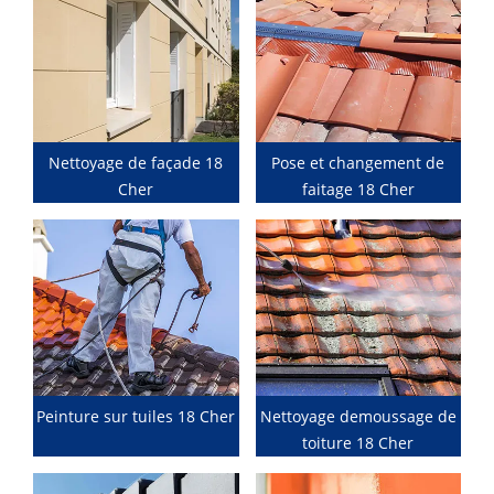
Nettoyage de façade 18
Pose et changement de
Cher
faitage 18 Cher
Peinture sur tuiles 18 Cher
Nettoyage demoussage de
toiture 18 Cher