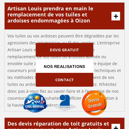
Artisan Louis prendra en main le
remplacement de vos tuiles et
ardoises endommagées à Oizon
Vos tuiles ou vos ardoises peuvent être dégradées par les
agressions des intempéries au fil des années. L’entreprise
Artisan Louis est apte à prendre en charge le
DEVIS GRATUIT
remplacement de vos tuiles ou ardoises abîmée ou
envolée suite à un coup de vent violent. Notre équipe de
NOS REALISATIONS
couvreurs professionnels maitrise toutes les techniques et
les méthodes spécifiques pour le remplacement de vos
CONTACT
tuiles ou ardoises selon ce que vous possédez. N’hésitez
donc pas à vous fiez au savoir-faire et à l’expertise de nos
couvreurs si vous souhaitez bénéficier d’une prestation à
la hauteur de vos espérances.
Des devis réparation de toit gratuits et