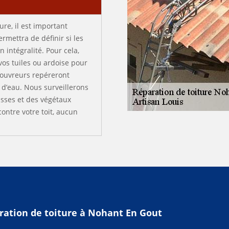
ure, il est important
ermettra de définir si les
 intégralité. Pour cela,
 vos tuiles ou ardoise pour
couvreurs repéreront
s d’eau. Nous surveillerons
usses et des végétaux
ontre votre toit, aucun
ration de toiture à Nohant En Gout