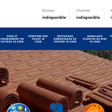
Bureau
Chantier
indisponible
indisponible
POSE ET
PEINTURE SUR
NETTOYAGE
HABILLAGE
P
CHANGEMENT DE
TUILES 18
DEMOUSSAGE DE
PLANCHE DE RIVE
FAITAGE 18 CHER
CHER
TOITURE 18 CHER
18 CHER