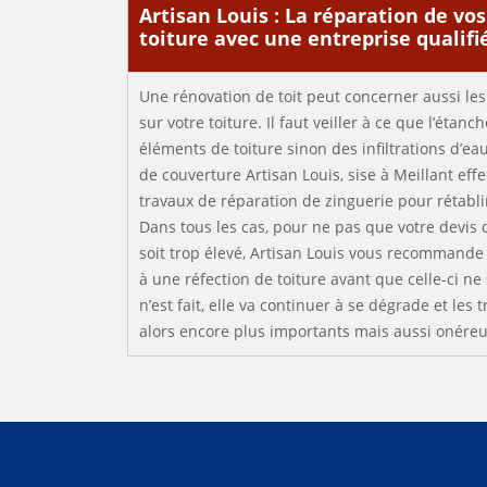
Artisan Louis : La réparation de vo
toiture avec une entreprise qualifi
Une rénovation de toit peut concerner aussi le
sur votre toiture. Il faut veiller à ce que l’étanch
éléments de toiture sinon des infiltrations d’ea
de couverture Artisan Louis, sise à Meillant eff
travaux de réparation de zinguerie pour rétablir
Dans tous les cas, pour ne pas que votre devis 
soit trop élevé, Artisan Louis vous recommande
à une réfection de toiture avant que celle-ci ne 
n’est fait, elle va continuer à se dégrade et les 
alors encore plus importants mais aussi onéreu