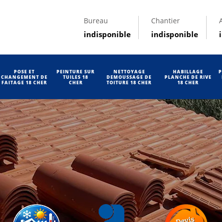
Bureau
Chantier
indisponible
indisponible
POSE ET
PEINTURE SUR
NETTOYAGE
HABILLAGE
P
CHANGEMENT DE
TUILES 18
DEMOUSSAGE DE
PLANCHE DE RIVE
FAITAGE 18 CHER
CHER
TOITURE 18 CHER
18 CHER