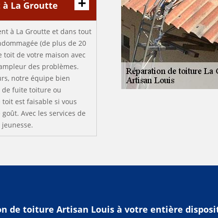
t à La Groutte
ent à La Groutte et dans tout
p endommagée (de plus de 20
e toit de votre maison avec
l’ampleur des problèmes.
eurs, notre équipe bien
de fuite toiture ou
 toit est faisable si vous
 goût. Avec les services de
e jeunesse.
n de toiture Artisan Louis à votre entière disposi