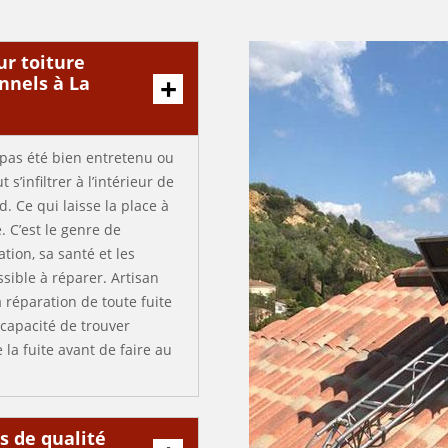
sur toiture
nnels à La
’a pas été bien entretenu ou
s’infiltrer à l’intérieur de
. Ce qui laisse la place à
. C’est le genre de
ion, sa santé et les
ible à réparer. Artisan
 réparation de toute fuite
 capacité de trouver
 la fuite avant de faire au
s de qualité