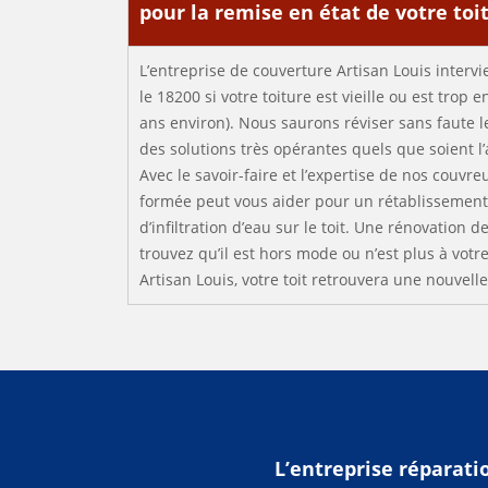
pour la remise en état de votre toi
L’entreprise de couverture Artisan Louis intervi
le 18200 si votre toiture est vieille ou est tro
ans environ). Nous saurons réviser sans faute l
des solutions très opérantes quels que soient 
Avec le savoir-faire et l’expertise de nos couvr
formée peut vous aider pour un rétablissement 
d’infiltration d’eau sur le toit. Une rénovation de
trouvez qu’il est hors mode ou n’est plus à votre
Artisan Louis, votre toit retrouvera une nouvell
L’entreprise réparatio