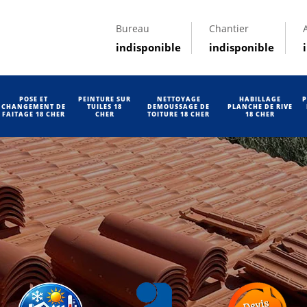
Bureau
Chantier
indisponible
indisponible
POSE ET
PEINTURE SUR
NETTOYAGE
HABILLAGE
P
CHANGEMENT DE
TUILES 18
DEMOUSSAGE DE
PLANCHE DE RIVE
FAITAGE 18 CHER
CHER
TOITURE 18 CHER
18 CHER