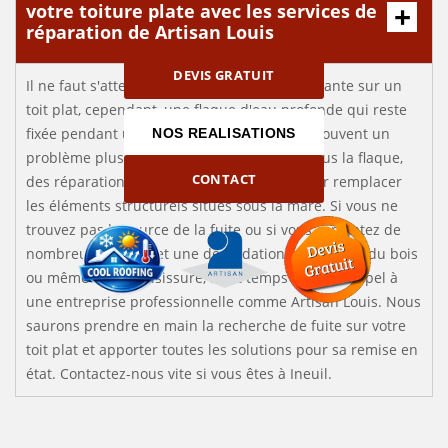
votre toiture plate avec les services de
réparation de Artisan Louis
DEVIS GRATUIT
Il ne faut s'attendre qu’à un peu d'eau stagnante sur un
toit plat, cependant, une flaque d'eau profonde qui reste
fixée pendant une longue période désigne souvent un
NOS REALISATIONS
problème plus sérieux. Si le toit est épais sous la flaque,
CONTACT
des réparations devront être effectuées pour remplacer
les éléments structurels situés sous la mare. Si vous ne
trouvez pas la source de la fuite ou si vous constatez de
nombreuses fuites et une dégradation importante du bois
ou même de la moisissure, il est temps de faire appel à
une entreprise professionnelle comme Artisan Louis. Nous
saurons prendre en main la recherche de fuite sur votre
toit plat et apporter toutes les solutions pour sa remise en
état. Contactez-nous vite si vous êtes à Ineuil.