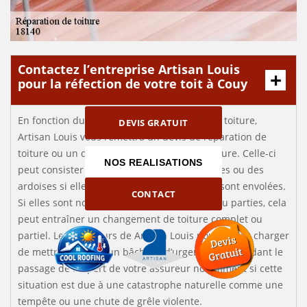
Contactez l’entreprise Artisan Louis
pour la réfection de votre toit à Couy
En fonction du résultat de l’examen de votre toiture,
DEVIS GRATUIT
Artisan Louis vous remettra un devis de réparation de
toiture ou un devis de remplacement de toiture. Celle-ci
NOS REALISATIONS
peut consister en un remplacement des tuiles ou des
ardoises si elles sont cassées ou qu’elles se sont envolées.
CONTACT
Si elles sont nombreuses à être dégradées ou parties, cela
peut entraîner un changement de toiture complet ou
partiel. Les couvreurs de Artisan Louis pourront se charger
de mettre en place un bâchage d’urgence en attendant le
passage de l’expert de votre assureur notamment si cette
situation est due à une catastrophe naturelle comme une
tempête ou une chute de grêle violente.