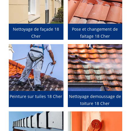
Nettoyage de façade 18
Pose et changement de
Cher
faitage 18 Cher
Peinture sur tuiles 18 Cher
Nettoyage demoussage de
toiture 18 Cher