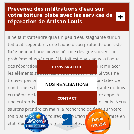
Prévenez des infiltrations d’eau sur
votre toiture plate avec les services de
réparation de Artisan Louis
Il ne faut s'attendre qu’à un peu d'eau stagnante sur un
toit plat, cependant, une flaque d'eau profonde qui reste
fixée pendant une longue période désigne souvent un
problème plus sérieux. Si le toit est épais sous la flaque,
des réparations devront être effectuées pour remplacer
DEVIS GRATUIT
les éléments structurels situés sous la mare. Si vous ne
trouvez pas la source de la fuite ou si vous constatez de
NOS REALISATIONS
nombreuses fuites et une dégradation importante du bois
ou même de la moisissure, il est temps de faire appel à
CONTACT
une entreprise professionnelle comme Artisan Louis. Nous
saurons prendre en main la recherche de fuite sur votre
toit plat et apporter toutes les solutions pour sa remise en
état. Contactez-nous vite si vous êtes à Aubinges.