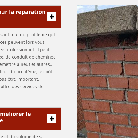
pour la réparation
avant tout du problème qui
ces peuvent lors vous
ée professionnel. Il peut
ée, de conduit de cheminée
ettre à neuf et autres...
pleur du problème, le coût
pas être important.
offre des services de
améliorer le
re
ce et du volume de sa