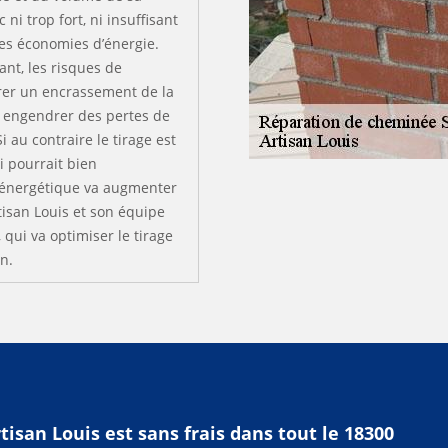
ni trop fort, ni insuffisant
les économies d’énergie.
ant, les risques de
rer un encrassement de la
 engendrer des pertes de
i au contraire le tirage est
ui pourrait bien
 énergétique va augmenter
isan Louis et son équipe
qui va optimiser le tirage
n.
isan Louis est sans frais dans tout le 18300