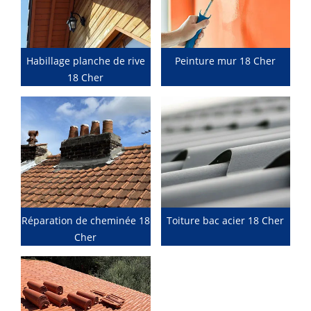
Habillage planche de rive
Peinture mur 18 Cher
18 Cher
Réparation de cheminée 18
Toiture bac acier 18 Cher
Cher