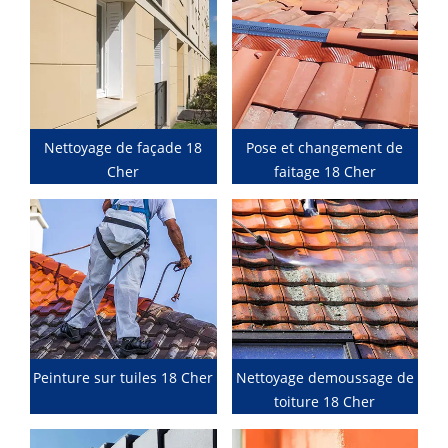
Nettoyage de façade 18
Pose et changement de
Cher
faitage 18 Cher
Peinture sur tuiles 18 Cher
Nettoyage demoussage de
toiture 18 Cher