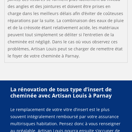
des angles et des jointures et doivent être prises en
charge dans les meilleurs délais afin d’éviter de coûteuses
réparations par la suite. La combinaison des eaux de pluie
et de la créosote étant relativement acide, les matériaux
peuvent tout simplement se déliter si l’entretien de la
cheminée est négligé. Dans le cas où vous observez ces
problèmes, Artisan Louis peut se charger de remettre état
le foyer de votre cheminée à Parnay.
La rénovation de tous type d’insert de
cheminée avec Artisan Louis à Parnay
Le remplacement de votre vitre d’insert est le plus
souvent intégralement remboursé par votre assurance
multirisques habitation. Pensez donc à vous renseigner
au préalable. Artisan Louis pourra ensuite s’occuper de