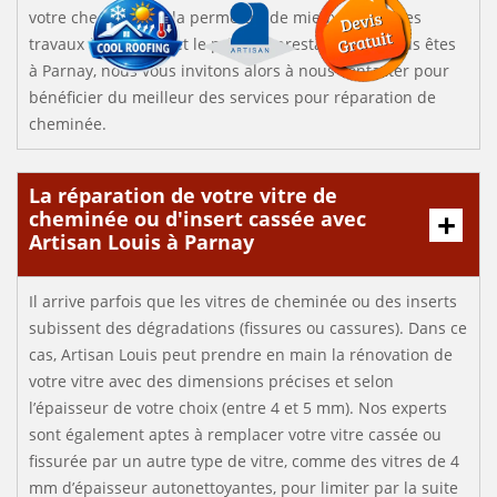
votre cheminée. Cela permettra de mieux prévoir les
travaux à effectuer et le prix des prestations. Si vous êtes
à Parnay, nous vous invitons alors à nous contacter pour
bénéficier du meilleur des services pour réparation de
cheminée.
La réparation de votre vitre de
cheminée ou d'insert cassée avec
Artisan Louis à Parnay
Il arrive parfois que les vitres de cheminée ou des inserts
subissent des dégradations (fissures ou cassures). Dans ce
cas, Artisan Louis peut prendre en main la rénovation de
votre vitre avec des dimensions précises et selon
l’épaisseur de votre choix (entre 4 et 5 mm). Nos experts
sont également aptes à remplacer votre vitre cassée ou
fissurée par un autre type de vitre, comme des vitres de 4
mm d’épaisseur autonettoyantes, pour limiter par la suite