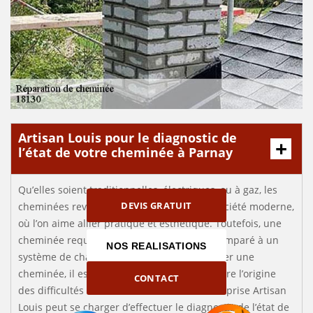
Artisan Louis pour le diagnostic de
l’état de votre cheminée à Parnay
Qu’elles soient traditionnelles, électriques, ou à gaz, les
DEVIS GRATUIT
cheminées reviennent en force dans une société moderne,
où l’on aime allier pratique et esthétique. Toutefois, une
cheminée requiert davantage d’entretien comparé à un
NOS REALISATIONS
système de chauffage classique. Pour réparer une
cheminée, il est indispensable de comprendre l’origine
CONTACT
des difficultés rencontrées. Pour cela, l’entreprise Artisan
Louis peut se charger d’effectuer le diagnostic de l’état de