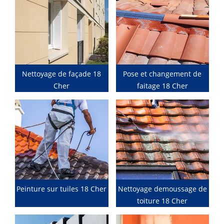
Nettoyage de façade 18
Pose et changement de
Cher
faitage 18 Cher
Peinture sur tuiles 18 Cher
Nettoyage demoussage de
toiture 18 Cher