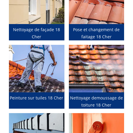
Nettoyage de façade 18
Pose et changement de
Cher
faitage 18 Cher
Peinture sur tuiles 18 Cher
Nettoyage demoussage de
toiture 18 Cher