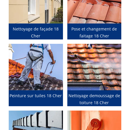
Nettoyage de façade 18
Pose et changement de
Cher
faitage 18 Cher
Peinture sur tuiles 18 Cher
Nettoyage demoussage de
toiture 18 Cher