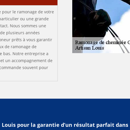
e pour le ramonage de votre
articulier ou une grande
contact. Nous sommes une
 de plusieurs années
neur prêts à vous garantir
aux de ramonage de
e bas. Notre entreprise a
ice et un accompagnement de
 recommande souvent pour
n Louis pour la garantie d’un résultat parfait dan