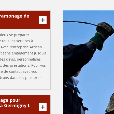
 ramonage de
mieux se préparer
 tous les services à
Avec l’entreprise Artisan
 et sans engagement jusqu’à
des devis, personnalisés,
x des prestations. Pour vos
re de contact avec vos
rons dans les plus brefs
nage pour
s à Germigny L