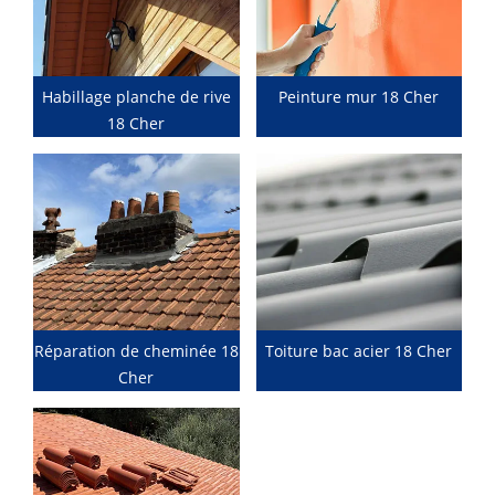
Habillage planche de rive
Peinture mur 18 Cher
18 Cher
Réparation de cheminée 18
Toiture bac acier 18 Cher
Cher