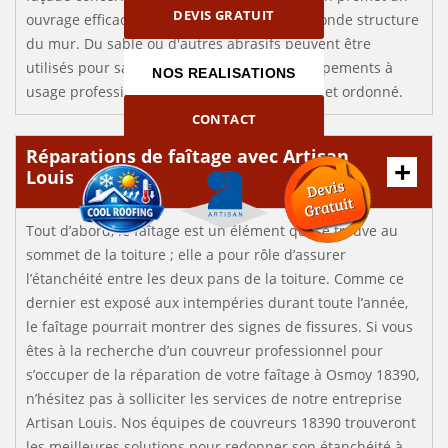
DEVIS GRATUIT
ouvrage efficace sans risque d’altérer la seconde structure
du mur. Du sable ou d'autres abrasifs peuvent être
utilisés pour sabler. Nous utilisons des équipements à
NOS REALISATIONS
usage professionnel pour un sablage précis et ordonné.
CONTACT
Réparations de faîtage avec Artisan
Louis
Tout d’abord, le faîtage est un élément qui se trouve au
sommet de la toiture ; elle a pour rôle d’assurer
l’étanchéité entre les deux pans de la toiture. Comme ce
dernier est exposé aux intempéries durant toute l’année,
le faîtage pourrait montrer des signes de fissures. Si vous
êtes à la recherche d’un couvreur professionnel pour
s’occuper de la réparation de votre faîtage à Osmoy 18390,
n’hésitez pas à solliciter les services de notre entreprise
Artisan Louis. Nos équipes de couvreurs 18390 trouveront
les meilleures solutions pour redonner son étanchéité à