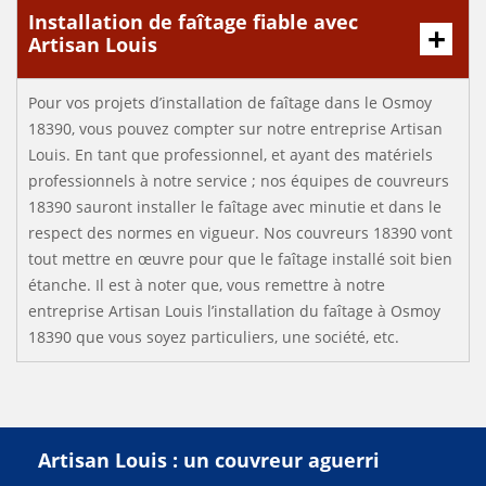
Installation de faîtage fiable avec
Artisan Louis
Pour vos projets d’installation de faîtage dans le Osmoy
18390, vous pouvez compter sur notre entreprise Artisan
Louis. En tant que professionnel, et ayant des matériels
professionnels à notre service ; nos équipes de couvreurs
18390 sauront installer le faîtage avec minutie et dans le
respect des normes en vigueur. Nos couvreurs 18390 vont
tout mettre en œuvre pour que le faîtage installé soit bien
étanche. Il est à noter que, vous remettre à notre
entreprise Artisan Louis l’installation du faîtage à Osmoy
18390 que vous soyez particuliers, une société, etc.
Artisan Louis : un couvreur aguerri