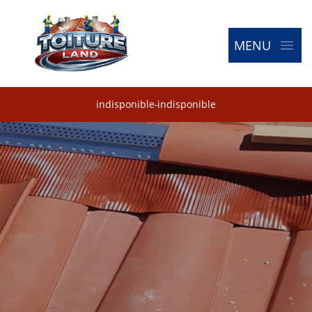
MENU
indisponible
-
indisponible