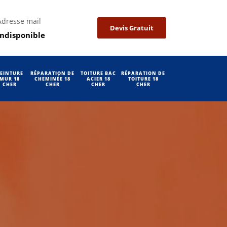
Adresse mail
Devis Gratuit
indisponible
EINTURE
RÉPARATION DE
TOITURE BAC
RÉPARATION DE
MUR 18
CHEMINÉE 18
ACIER 18
TOITURE 18
CHER
CHER
CHER
CHER