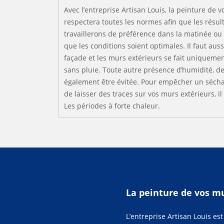
Avec l’entreprise Artisan Louis, la peinture de 
respectera toutes les normes afin que les résult
travaillerons de préférence dans la matinée ou
que les conditions soient optimales. Il faut aus
façade et les murs extérieurs se fait uniqueme
sans pluie. Toute autre présence d’humidité, de 
également être évitée. Pour empêcher un sécha
de laisser des traces sur vos murs extérieurs, il
Les périodes à forte chaleur.
La peinture de vos mu
L’entreprise Artisan Louis es