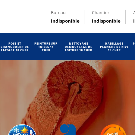
Bureau
Chantier
indisponible
indisponible
POSE ET
PEINTURE SUR
NETTOYAGE
HABILLAGE
P
CHANGEMENT DE
TUILES 18
DEMOUSSAGE DE
PLANCHE DE RIVE
FAITAGE 18 CHER
CHER
TOITURE 18 CHER
18 CHER