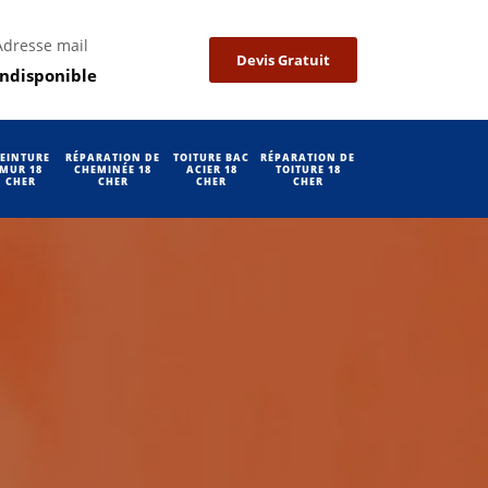
Adresse mail
Devis Gratuit
indisponible
EINTURE
RÉPARATION DE
TOITURE BAC
RÉPARATION DE
MUR 18
CHEMINÉE 18
ACIER 18
TOITURE 18
CHER
CHER
CHER
CHER