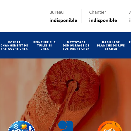
Bureau
Chantier
indisponible
indisponible
POSE ET
PEINTURE SUR
NETTOYAGE
HABILLAGE
P
CHANGEMENT DE
TUILES 18
DEMOUSSAGE DE
PLANCHE DE RIVE
FAITAGE 18 CHER
CHER
TOITURE 18 CHER
18 CHER