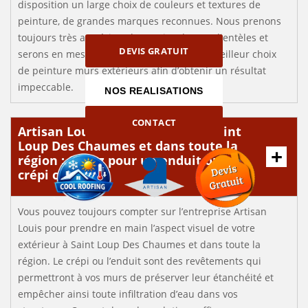
disposition un large choix de couleurs et textures de
peinture, de grandes marques reconnues. Nous prenons
toujours très au sérieux les envies de nos clientèles et
DEVIS GRATUIT
serons en mesure de vous orienter sur le meilleur choix
de peinture murs extérieurs afin d’obtenir un résultat
impeccable.
NOS REALISATIONS
CONTACT
Artisan Louis à votre service à Saint
Loup Des Chaumes et dans toute la
région : Optez pour un enduit ou un
crépi coloré
Vous pouvez toujours compter sur l’entreprise Artisan
Louis pour prendre en main l’aspect visuel de votre
extérieur à Saint Loup Des Chaumes et dans toute la
région. Le crépi ou l’enduit sont des revêtements qui
permettront à vos murs de préserver leur étanchéité et
empêcher ainsi toute infiltration d’eau dans vos