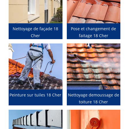
Nettoyage de façade 18
Pose et changement de
Cher
faitage 18 Cher
Peinture sur tuiles 18 Cher
Nettoyage demoussage de
toiture 18 Cher