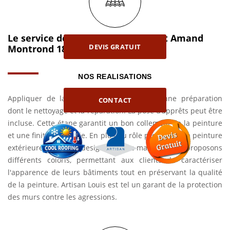
Le service de peinture mur à Saint Amand
DEVIS GRATUIT
Montrond 18200
NOS REALISATIONS
Appliquer de la peinture requiert une bonne préparation
CONTACT
dont le nettoyage et la réparation. La pose d’apprêts peut être
incluse. Cette étape garantit un bon collement de la peinture
et une finition durable. En plus du rôle protecteur, la peinture
extérieure modifie le design de votre maison. Nous proposons
différents coloris, permettant aux clients de caractériser
l'apparence de leurs bâtiments tout en préservant la qualité
de la peinture. Artisan Louis est tel un garant de la protection
des murs contre les agressions.