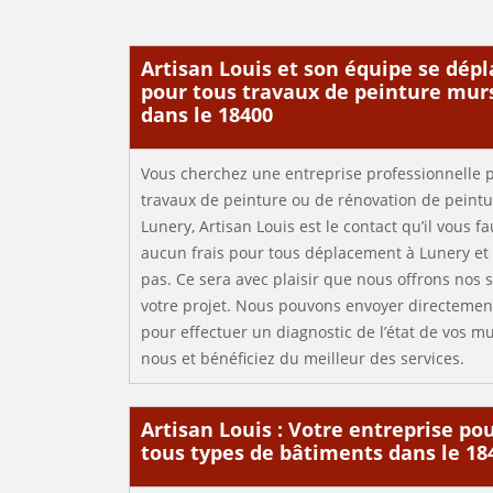
Artisan Louis et son équipe se dépl
pour tous travaux de peinture mur
dans le 18400
Vous cherchez une entreprise professionnelle 
travaux de peinture ou de rénovation de peintur
Lunery, Artisan Louis est le contact qu’il vous 
aucun frais pour tous déplacement à Lunery et 
pas. Ce sera avec plaisir que nous offrons nos s
votre projet. Nous pouvons envoyer directement
pour effectuer un diagnostic de l’état de vos mu
nous et bénéficiez du meilleur des services.
Artisan Louis : Votre entreprise po
tous types de bâtiments dans le 18