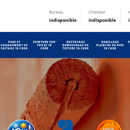
Bureau
Chantier
indisponible
indisponible
POSE ET
PEINTURE SUR
NETTOYAGE
HABILLAGE
P
CHANGEMENT DE
TUILES 18
DEMOUSSAGE DE
PLANCHE DE RIVE
FAITAGE 18 CHER
CHER
TOITURE 18 CHER
18 CHER