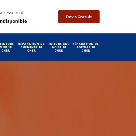
Adresse mail
Devis Gratuit
indisponible
EINTURE
RÉPARATION DE
TOITURE BAC
RÉPARATION DE
MUR 18
CHEMINÉE 18
ACIER 18
TOITURE 18
CHER
CHER
CHER
CHER