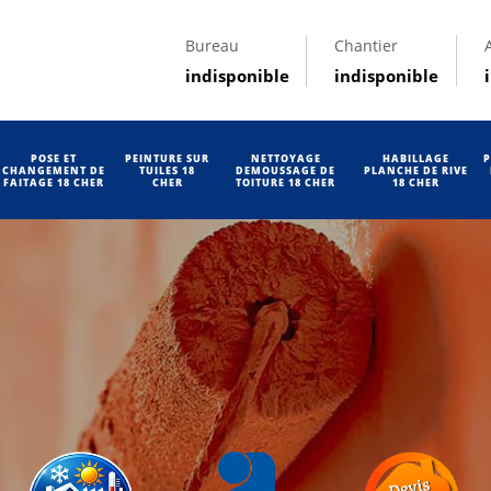
Bureau
Chantier
indisponible
indisponible
POSE ET
PEINTURE SUR
NETTOYAGE
HABILLAGE
P
CHANGEMENT DE
TUILES 18
DEMOUSSAGE DE
PLANCHE DE RIVE
FAITAGE 18 CHER
CHER
TOITURE 18 CHER
18 CHER