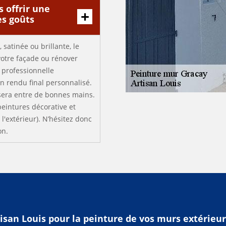
s offrir une
es goûts
 satinée ou brillante, le
votre façade ou rénover
e professionnelle
un rendu final personnalisé.
 sera entre de bonnes mains.
peintures décorative et
l'extérieur). N’hésitez donc
on.
tisan Louis pour la peinture de vos murs extérieu