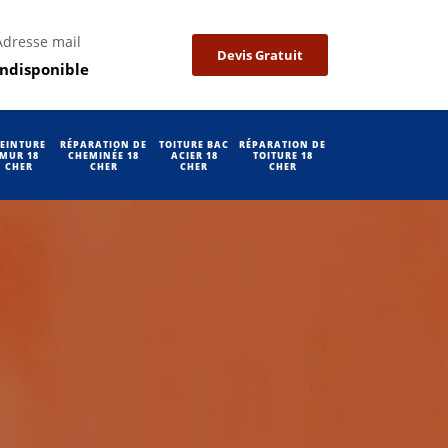
Adresse mail
Devis Gratuit
indisponible
EINTURE
RÉPARATION DE
TOITURE BAC
RÉPARATION DE
MUR 18
CHEMINÉE 18
ACIER 18
TOITURE 18
CHER
CHER
CHER
CHER