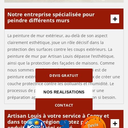
Notre entreprise spécialisée pour
peindre différents murs
La peinture de mur extérieur, au-delà de son aspect
clairement esthétique, joue un rôle décisif dans la
protection des surfaces contre les coups extérieurs. La
peinture de mur par Artisan Louis dépasse l’esthétique,
ainsi que la protection des façades de maisons. Comme
nous sommes expérimentés dans tout ce qui est de
DEVIS GRATUIT
peinture extérieure, nous misons sur le choix de créer une
couche protectrice contre les polluants et l’humidité. Le
processus de peinture de mur commence par une
NOS REALISATIONS
préparation approfondie avant une réparation si besoin.
CONTACT
Artisan Louis à votre service à Cogny et
dans toute la région : Optez pour un
enduit ou un crépi coloré