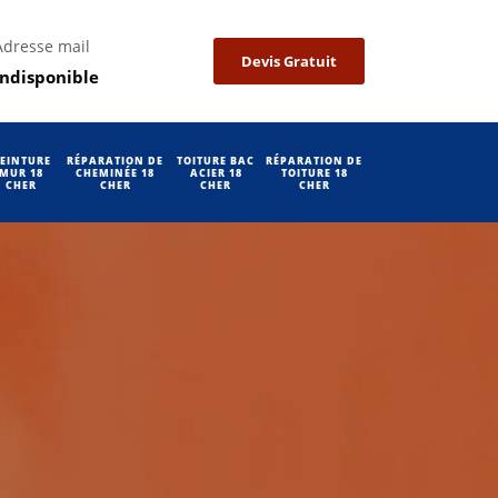
Adresse mail
Devis Gratuit
indisponible
EINTURE
RÉPARATION DE
TOITURE BAC
RÉPARATION DE
MUR 18
CHEMINÉE 18
ACIER 18
TOITURE 18
CHER
CHER
CHER
CHER