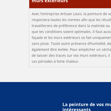
murs extérieurs
Avec l’entreprise Artisan Louis, la peinture de 
respectera toutes les normes afin que les résult
travaillerons de préférence dans la matinée ou
que les conditions soient optimales. Il faut aus
façade et les murs extérieurs se fait uniqueme
sans pluie. Toute autre présence d’humidité, de 
également être évitée. Pour empêcher un sécha
de laisser des traces sur vos murs extérieurs, il
Les périodes à forte chaleur.
La peinture de vos mu
intéressants