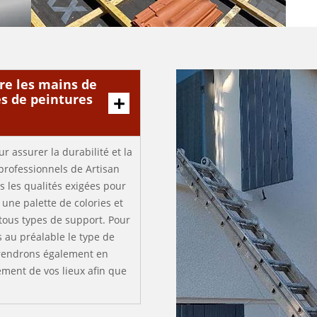
re les mains de
s de peintures
r assurer la durabilité et la
professionnels de Artisan
s les qualités exigées pour
une palette de colories et
 tous types de support. Pour
 au préalable le type de
prendrons également en
ement de vos lieux afin que