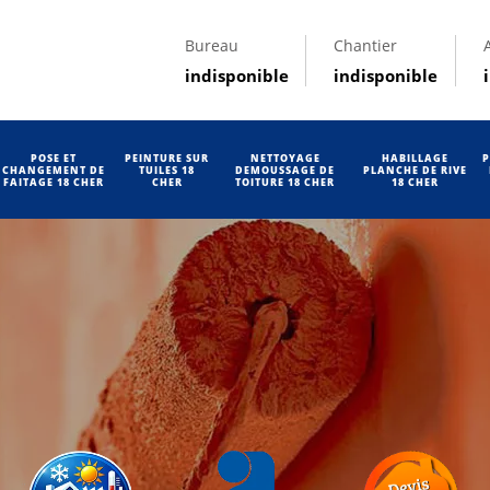
Bureau
Chantier
indisponible
indisponible
POSE ET
PEINTURE SUR
NETTOYAGE
HABILLAGE
P
CHANGEMENT DE
TUILES 18
DEMOUSSAGE DE
PLANCHE DE RIVE
FAITAGE 18 CHER
CHER
TOITURE 18 CHER
18 CHER