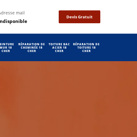
Adresse mail
Devis Gratuit
indisponible
EINTURE
RÉPARATION DE
TOITURE BAC
RÉPARATION DE
MUR 18
CHEMINÉE 18
ACIER 18
TOITURE 18
CHER
CHER
CHER
CHER