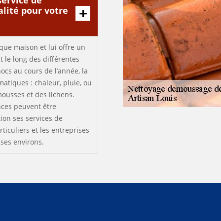
service de
lité pour votre
que maison et lui offre un
t le long des différentes
ocs au cours de l’année, la
matiques : chaleur, pluie, ou
 mousses et des lichens.
nces peuvent être
tion ses services de
ticuliers et les entreprises
 ses environs.