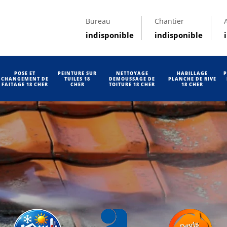
Bureau
Chantier
indisponible
indisponible
POSE ET
PEINTURE SUR
NETTOYAGE
HABILLAGE
P
CHANGEMENT DE
TUILES 18
DEMOUSSAGE DE
PLANCHE DE RIVE
FAITAGE 18 CHER
CHER
TOITURE 18 CHER
18 CHER