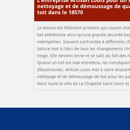
L’entreprise Artisan Louis pour un 
nettoyage et de démoussage de qua
toit dans le 18570
La toiture est l’élément primaire qui couvre cha
bel esthétisme ainsi qu’une grande sécurité tou
intempéries. Souvent confrontée à différents ch
toiture met à l’abri de tous les changements cli
neige. Elle devient terne et se salit du fait des
Quand un toit est mal entretenu, les conséque
désastreuses. Artisan Louis met à votre disposi
nettoyage et de démoussage de toit pour les par
dans toute la ville de La Chapelle Saint Ursin et