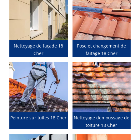
Nettoyage de façade 18
Pose et changement de
Cher
faitage 18 Cher
Peinture sur tuiles 18 Cher
Nettoyage demoussage de
toiture 18 Cher