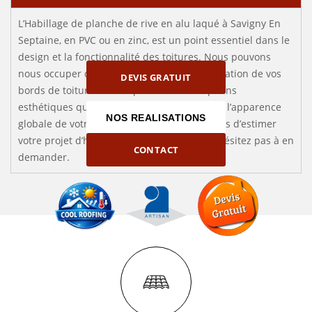
L’Habillage de planche de rive en alu laqué à Savigny En
Septaine, en PVC ou en zinc, est un point essentiel dans le
design et la fonctionnalité des toitures. Nous pouvons
nous occuper de cette tâche pour la préservation de vos
DEVIS GRATUIT
bords de toiture tout en procurant des options
esthétiques qui conviennent parfaitement à l’apparence
NOS REALISATIONS
globale de votre maison. Nous n’oublions pas d’estimer
votre projet d’habiller la planche de rive, n’hésitez pas à en
CONTACT
demander.