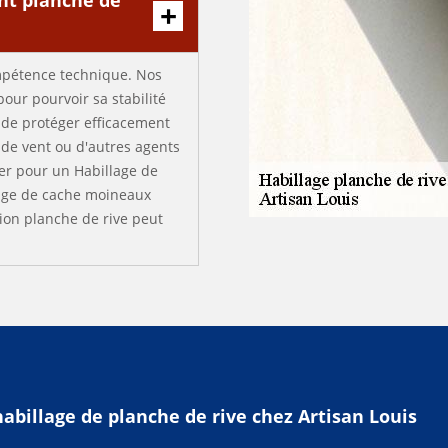
nt planche de
ompétence technique. Nos
our pourvoir sa stabilité
 de protéger efficacement
 de vent ou d'autres agents
er pour un Habillage de
lage de cache moineaux
ion planche de rive peut
habillage de planche de rive chez Artisan Louis