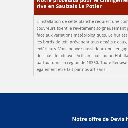
Notre processus pour le Changeme
rive en Saulzais Le Potier
L'installation de cette planche requiert une c
couvreurs fixent le revêtement soigneusement p
face aux variations météorologiques. Le but est
les bords de toit, prévenant tous dégâts d’eaux,
extérieurs. Vous pouvez aussi donc nous engag
dessous de toit avec Artisan Louis ou un Habil
partout dans la région de 18360. Toute Rénovat
également être fait par nos artisans.
Notre offre de Devis 