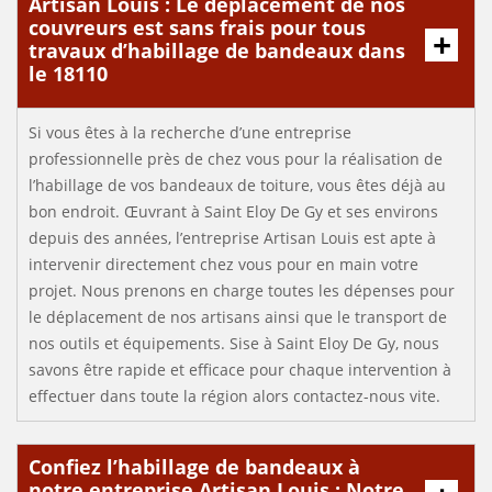
Artisan Louis : Le déplacement de nos
couvreurs est sans frais pour tous
travaux d’habillage de bandeaux dans
le 18110
Si vous êtes à la recherche d’une entreprise
professionnelle près de chez vous pour la réalisation de
l’habillage de vos bandeaux de toiture, vous êtes déjà au
bon endroit. Œuvrant à Saint Eloy De Gy et ses environs
depuis des années, l’entreprise Artisan Louis est apte à
intervenir directement chez vous pour en main votre
projet. Nous prenons en charge toutes les dépenses pour
le déplacement de nos artisans ainsi que le transport de
nos outils et équipements. Sise à Saint Eloy De Gy, nous
savons être rapide et efficace pour chaque intervention à
effectuer dans toute la région alors contactez-nous vite.
Confiez l’habillage de bandeaux à
notre entreprise Artisan Louis : Notre