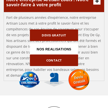
savoir-faire à votre profit
Fort de plusieurs années d’expérience, notre entreprise
Artisan Louis met à votre profit le savoir-faire et les
compétences de son équipe de couvreurs pour s’occuper
de vos projets d’habillage de bandeaux à Saint Eloy De Gy.
DEVIS GRATUIT
Nos artisans sont des professionnels qui ont été formés et
disposant de toutes les qualifications pour mener à bien
NOS REALISATIONS
ce genre de travaux. Nous pouvons intervenir aussi bien
sur une construction neuve que sur un chantier en
CONTACT
rénovation. N’hésitez donc pas à contacter notre
entreprise, pour habiller vos bandeaux selon vos besoins
et demandes.