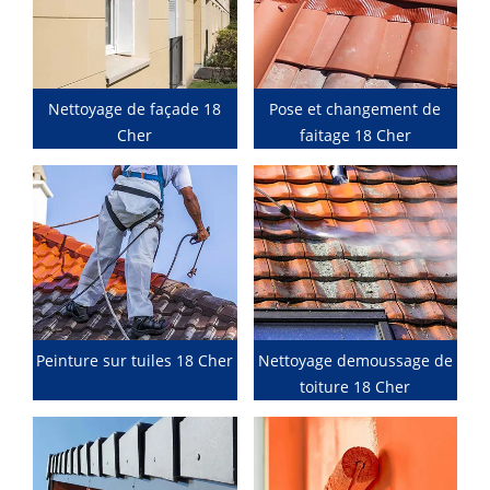
Nettoyage de façade 18
Pose et changement de
Cher
faitage 18 Cher
Peinture sur tuiles 18 Cher
Nettoyage demoussage de
toiture 18 Cher