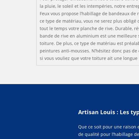
la pluie, le soleil et les intempéries, notre entre
Feux vous propose l’habillage de bandeaux de 
ce type de matériau, vous ne serez plus obligé 
tout le temps votre planche de rive. Durable, rés
bande de rive en aluminium est une meilleure s
toiture. De plus, ce type de matériau est préal
peintures anti-mousses. N’hésitez donc pas de 
si vous vouliez que votre toiture ait une longue
Artisan Louis : Les t
Que ce soit pour une raison e
de qualité pour l’habillage 