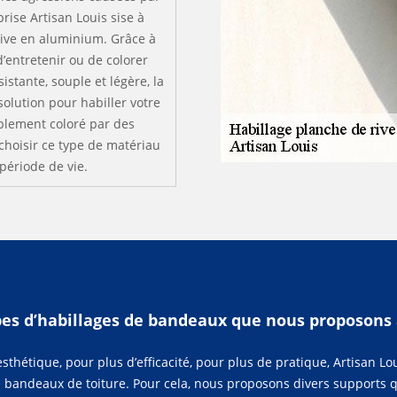
prise Artisan Louis sise à
rive en aluminium. Grâce à
d’entretenir ou de colorer
istante, souple et légère, la
olution pour habiller votre
ablement coloré par des
choisir ce type de matériau
 période de vie.
ypes d’habillages de bandeaux que nous proposons
sthétique, pour plus d’efficacité, pour plus de pratique, Artisan L
de bandeaux de toiture. Pour cela, nous proposons divers supports