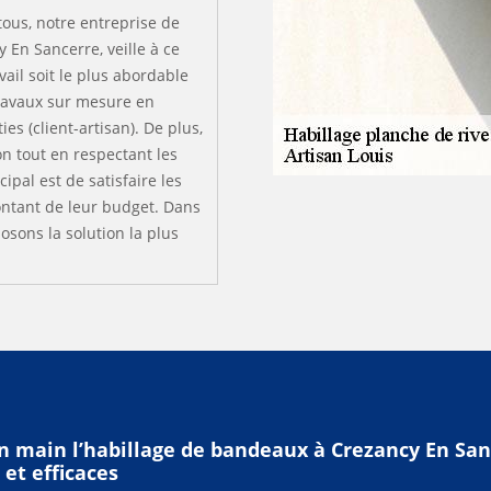
 tous, notre entreprise de
y En Sancerre, veille à ce
vail soit le plus abordable
travaux sur mesure en
es (client-artisan). De plus,
on tout en respectant les
ipal est de satisfaire les
montant de leur budget. Dans
sons la solution la plus
n main l’habillage de bandeaux à Crezancy En San
 et efficaces