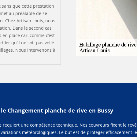
 sans que cette prestation
rmet au préalable de se
n. Chez Artisan Louis, nous
ation. Dans le second cas
 en place car, comme c’est
fier qu’il ne soit pas voilé
illages. Nous intervenons à
 le Changement planche de rive en Bussy
che requiert une compétence technique. Nos couvreurs fixent le r
x variations météorologiques. Le but est de protéger efficacement l